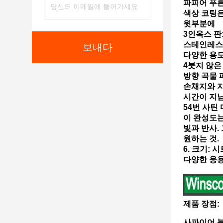
파피어 푸른
색상 코팅은
윗부분에
3인옥스 판
스테인레스
보내다
다양한 용도
4붓지 않은
방향 곡물 
손채지와 
시간이 지
54번 사틴
이 완성도는
빛과 반사.
원하는 것.
6. 크기:
다양한 응용
제품 장점:
사파이어 블