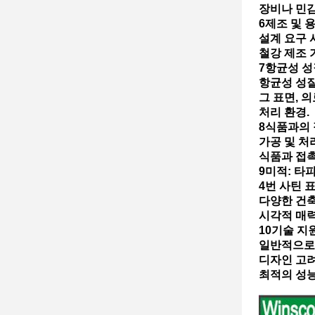
장비나 민
6제조 및 
설계 요구 
철강 제조 
7항균성 성
항균성 성질
그 표면, 
처리 환경.
8식품과의 
가공 및 처
식품과 접
9미적: 타
4번 사틴 
다양한 건축
시각적 매
10기술 지
일반적으로
디자인 고려
최적의 성능