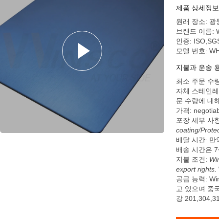
3mm
제품 상세정보
원래 장소: 광
브랜드 이름: Wi
인증: ISO,SGS
모델 번호: WH
지불과 운송 
최소 주문 수량:
자체 스테인레
문 수량에 대
가격: negotiab
포장 세부 사
coating/Protec
배달 시간: 
배송 시간은 7
지불 조건:
Win
export rights.
공급 능력: W
고 있으며 중국
강 201,304,31