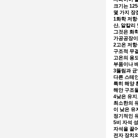
크기는 125
몇 가지 장
1화학 저항
산, 알칼리
그것은 화학
가공공장이
2고온 저항
구조적 무결
고온의 용도
부품이나 
3뚫림과 균
다른 스테인
특히 해양 
해안 구조물
4낮은 유지
최소한의 유
이 낮은 유
정기적인 유
5비 자석 
자석을 끌어
전자 장치와