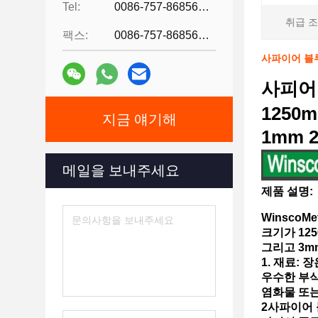
Tel:
0086-757-86856916
취급 조
팩스:
0086-757-86856916
사파이어 블루 
사피어 
1250
지금 얘기해
1mm 
메일을 보내주세요
제품 설명:
WinscoM
크기가 125
그리고 3m
1. 재료:
우수한 부식
염화물 또는
2사파이어 