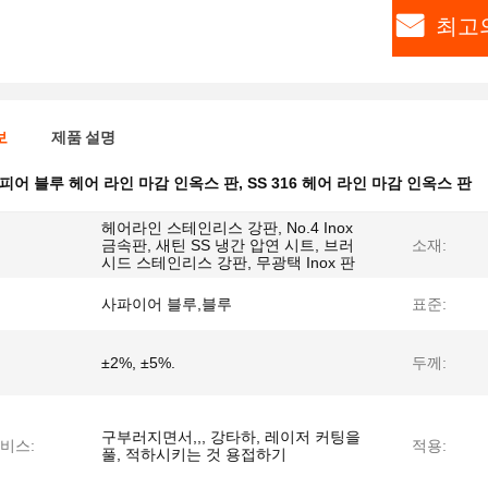
최고
보
제품 설명
피어 블루 헤어 라인 마감 인옥스 판
,
SS 316 헤어 라인 마감 인옥스 판
헤어라인 스테인리스 강판, No.4 Inox
금속판, 새틴 SS 냉간 압연 시트, 브러
소재:
시드 스테인리스 강판, 무광택 Inox 판
사파이어 블루,블루
표준:
±2%, ±5%.
두께:
구부러지면서,,, 강타하, 레이저 커팅을
비스:
적용:
풀, 적하시키는 것 용접하기