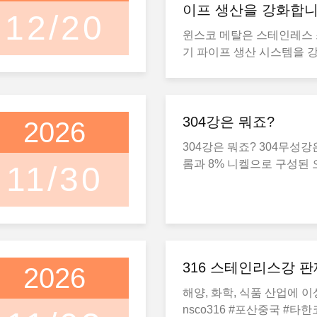
이프 생산을 강화합
12/20
윈스코 메탈은 스테인레스 
기 파이프 생산 시스템을 
STM A268, ASTM A554 
준.고도화 된 형성 및 용접
409L, 304 및 436 배기
은 열 저항과 더 긴 서비스
304강은 뭐죠?
2026
니다.이 개선은 신뢰할 수 
304강은 뭐죠? 304무성강
배기 파이프 솔루션을 찾는
롬과 8% 니켈으로 구성된
11/30
를 지원합니다. 키워드:스
무성강을 사용한다.시노에 
기 파이프, ASTM A268, 4
성이 높다는 것이, 높은 강
프, SAE J409 제조자
성, 그리고 종종 식료품, 화
건설에 사용 됩니다.다양한
케이션을 위해. #rustfrittstål 
#plater #plater Fabrikk
316 스테인리스강 판재
2026
해양, 화학, 식품 산업에 이
nsco316 #포산중국 #타