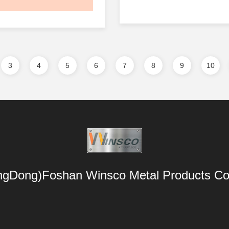
세요! #Winsco316 #포
스강 #맞춤크기
3
4
5
6
7
8
9
10
gDong)Foshan Winsco Metal Products Co.