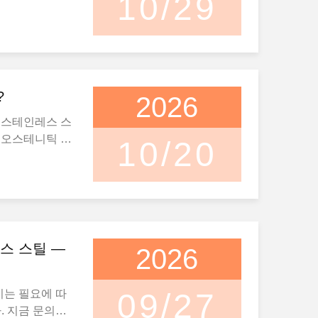
10/29
?
2026
4 스테인레스 스
은 오스테니틱 스
10/20
있으며, 주요 성
켈입니다.난 론멘
시온 엑셀란용도
도 높고, 화학 공
니다.다양한 산
 스테인리스 스
리스 스틸 —
2026
# 시트 # 플레이
기는 필요에 따
09/27
. 지금 문의하