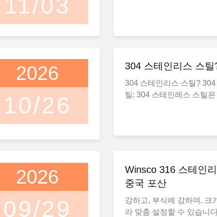
11/03
자재
304 스테인리스 스틸
2026
304 스테인리스 스틸? 30
틸: 304 스테인레스 스틸
10/26
테인레스 스틸로 구성되어 
분은 18% 크롬과 8% 니
포 아들 레지스탕스 코로
가 좋고, 용도가 좋고, 용량
정이 잘 되고, 강도도 높습
업용 용도에 적합합니다. #
Winsco 316 스테인
2026
틸 # 304 # 튜브 # 파이프 
중국 포산
트 공장
09/29
강하고, 부식에 강하며, 크
라 맞춤 설정할 수 있습니다