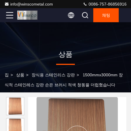
info@winscometal.com
0086-757-86856916
채팅
상품
집
>
상품
>
장식용 스테인리스 강판
>
1500mmx3000mm 장
식적 스테인레스 강판 손은 브러시 적색 청동을 더럽혔습니다