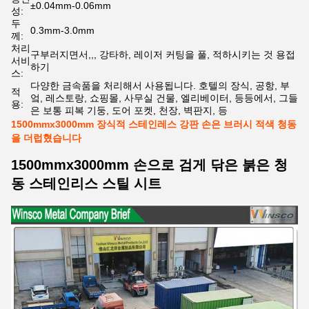
±0.04mm-0.06mm
성:
두
0.3mm-3.0mm
께:
처리
구부러지면서,,, 강타하, 레이저 커팅을 풀, 적하시키는 것 용접
서비
하기
스:
다양한 금속품을 처리해서 사용됩니다. 호텔의 장식, 공항, 부
적
엌, 레스토랑, 쇼핑몰, 사무실 건물, 엘리베이터, 등등에서, 그들
용:
은 보통 피복 기둥, 도어 포켓, 천장, 벽판지, 등
1500mmx3000mm 장식적 스테인레스 강판 손은 브러시 적색 청동
을 더럽혔습니다
1500mmx3000mm 손으로 검게 닦은 붉은 청
동 스테인리스 스틸 시트