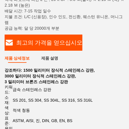
2.18 Ｍ (높은)
배달 시간: 7-15 작업 일수
지불 조건: L/C (신용장), 인수 인도, 전신환, 웨스턴 유니온, 머니그
램
공급 능력: 달 당 20000개 부분
최고의 가격을 얻으십시오
제품 상세정보
제품 설명
강조하다:
1500 밀리미터 장식적 스테인레스 강판
,
3000 밀리미터 장식적 스테인레스 강판
,
3 밀리미터 브론즈 스테인레스 강판
키워
금속 스테인레스 강판
드:
소
SS 201, SS 304, SS 304L, SS 316, SS 316L
재:
색
적색 청동
상:
표
ASTM, AISI, 진, DIN, GB, EN, BS
준:
용인