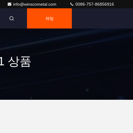
info@winscometal.com
0086-757-86856916
채팅
 1 상품