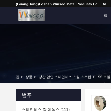
(GuangDong)Foshan Winsco Metal Products Co., Ltd.
집
집
>
상품
>
냉간 압연 스테인레스 스틸 스트립
>
SS 코일
범주
스테인레스 강 이녹스
(111)