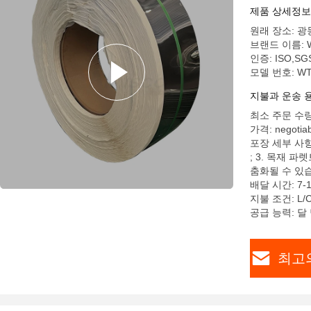
제품 상세정보
원래 장소: 광
브랜드 이름: W
인증: ISO,SGS
모델 번호: WT
지불과 운송 
최소 주문 수량:
가격: negotiab
포장 세부 사항:
; 3. 목재 
춤화될 수 있
배달 시간: 7-
지불 조건: L
공급 능력: 달 
최고